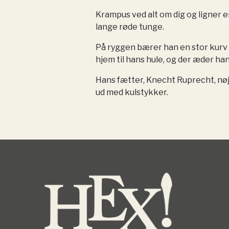
Krampus ved alt om dig og ligner
lange røde tunge.
På ryggen bærer han en stor kurv 
hjem til hans hule, og der æder ha
Hans fætter, Knecht Ruprecht, nøj
ud med kulstykker.