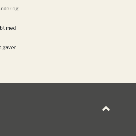
ænder og
æbt med
s gaver